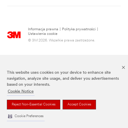
Informacja prawna
|
Polityka prywatności
|
Ustawienia cookie
© 3M 2026. Wszelkie prawa zastrzeżone.
This website uses cookies on your device to enhance site
navigation, analyze site usage, and deliver you advertisements
based on your interests.
Cookie Notice
3M, Post-it® oraz kolor Canary Yellow™ są znakami towarowymi firmy 3M.
Reject Non-Essential Cookies
Accept Cookies
Cookie Preferences