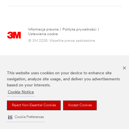
Informacja prawna
|
Polityka prywatności
|
Ustawienia cookie
© 3M 2026. Wszelkie prawa zastrzeżone.
This website uses cookies on your device to enhance site
navigation, analyze site usage, and deliver you advertisements
based on your interests.
Cookie Notice
3M, Post-it® oraz kolor Canary Yellow™ są znakami towarowymi firmy 3M.
Reject Non-Essential Cookies
Accept Cookies
Cookie Preferences