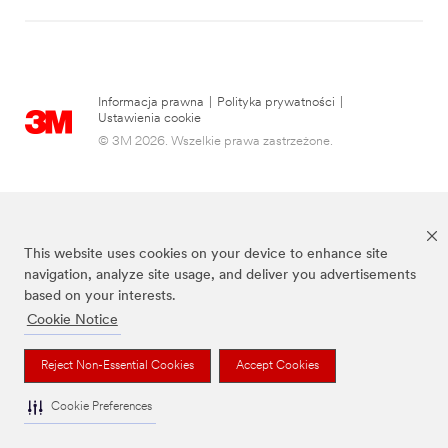
Informacja prawna
|
Polityka prywatności
|
Ustawienia cookie
© 3M 2026. Wszelkie prawa zastrzeżone.
This website uses cookies on your device to enhance site
navigation, analyze site usage, and deliver you advertisements
based on your interests.
Cookie Notice
3M, Post-it® oraz kolor Canary Yellow™ są znakami towarowymi firmy 3M.
Reject Non-Essential Cookies
Accept Cookies
Cookie Preferences