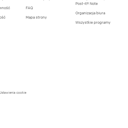
Post-it® Note
wność
FAQ
Organizacja biura
ość
Mapa strony
Wszystkie programy
Ustawienia cookie