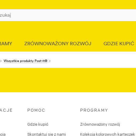
RAMY
ZRÓWNOWAŻONY ROZWÓJ
GDZIE KUPIĆ
Wszystkie produkty Post-it®
RACJE
POMOC
PROGRAMY
Gdzie kupić
Zrównoważony rozwój
cja
Skontaktuj się z nami
Kolekcja kolorowych karteczek