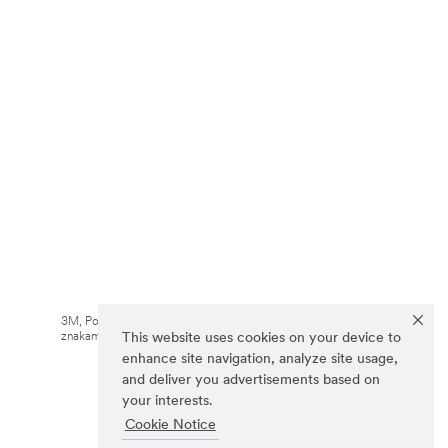
3M, Post-it® oraz kolor Canary Yellow™ są
znakami towarowymi firmy 3M.
This website uses cookies on your device to
enhance site navigation, analyze site usage,
and deliver you advertisements based on
your interests.
Cookie Notice