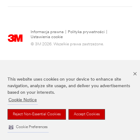
Informacja prawna
|
Polityka prywatności
|
Ustawienia cookie
© 3M 2026. Wszelkie prawa zastrzeżone.
This website uses cookies on your device to enhance site
navigation, analyze site usage, and deliver you advertisements
based on your interests.
Cookie Notice
3M, Post-it® oraz kolor Canary Yellow™ są znakami towarowymi firmy 3M.
Reject Non-Essential Cookies
Accept Cookies
Cookie Preferences