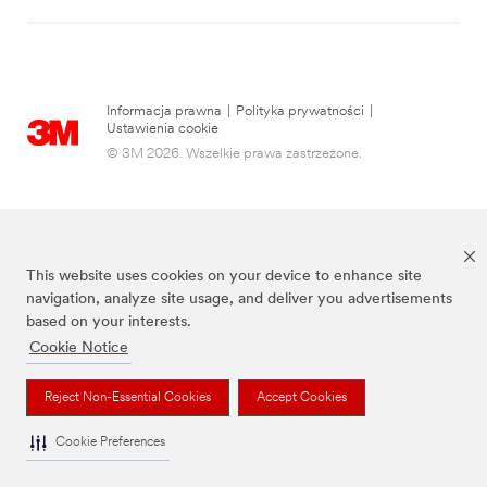
Informacja prawna
|
Polityka prywatności
|
Ustawienia cookie
© 3M 2026. Wszelkie prawa zastrzeżone.
This website uses cookies on your device to enhance site
navigation, analyze site usage, and deliver you advertisements
based on your interests.
Cookie Notice
3M, Post-it® oraz kolor Canary Yellow™ są znakami towarowymi firmy 3M.
Reject Non-Essential Cookies
Accept Cookies
Cookie Preferences