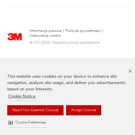
Informacja prawna
|
Polityka prywatności
|
Ustawienia cookie
© 3M 2026. Wszelkie prawa zastrzeżone.
This website uses cookies on your device to enhance site
navigation, analyze site usage, and deliver you advertisements
based on your interests.
Cookie Notice
3M, Post-it® oraz kolor Canary Yellow™ są znakami towarowymi firmy 3M.
Reject Non-Essential Cookies
Accept Cookies
Cookie Preferences