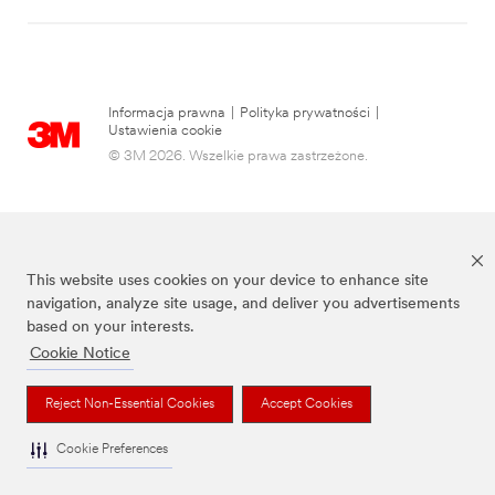
Informacja prawna
|
Polityka prywatności
|
Ustawienia cookie
© 3M 2026. Wszelkie prawa zastrzeżone.
This website uses cookies on your device to enhance site
navigation, analyze site usage, and deliver you advertisements
based on your interests.
Cookie Notice
3M, Post-it® oraz kolor Canary Yellow™ są znakami towarowymi firmy 3M.
Reject Non-Essential Cookies
Accept Cookies
Cookie Preferences