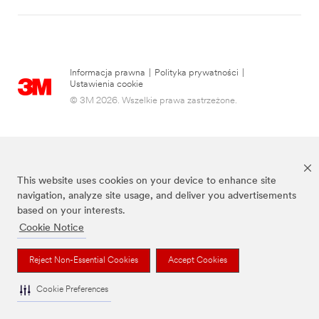
Informacja prawna
|
Polityka prywatności
|
Ustawienia cookie
© 3M 2026. Wszelkie prawa zastrzeżone.
This website uses cookies on your device to enhance site
navigation, analyze site usage, and deliver you advertisements
based on your interests.
Cookie Notice
3M, Post-it® oraz kolor Canary Yellow™ są znakami towarowymi firmy 3M.
Reject Non-Essential Cookies
Accept Cookies
Cookie Preferences