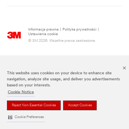
Informacja prawna
|
Polityka prywatności
|
Ustawienia cookie
© 3M 2026. Wszelkie prawa zastrzeżone.
This website uses cookies on your device to enhance site
navigation, analyze site usage, and deliver you advertisements
based on your interests.
Cookie Notice
3M, Post-it® oraz kolor Canary Yellow™ są znakami towarowymi firmy 3M.
Reject Non-Essential Cookies
Accept Cookies
Cookie Preferences